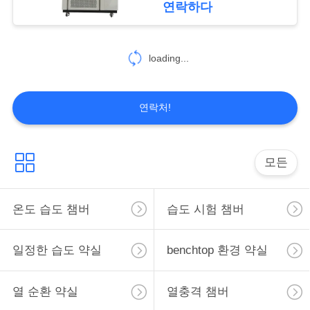
연락하다
56
PRIVACY
loading...
크 세 논 테스트 챔버
POLICY
연락처!
모든
54
UV 내후 시험 약실
온도 습도 챔버
습도 시험 챔버
일정한 습도 약실
benchtop 환경 약실
열 순환 약실
열충격 챔버