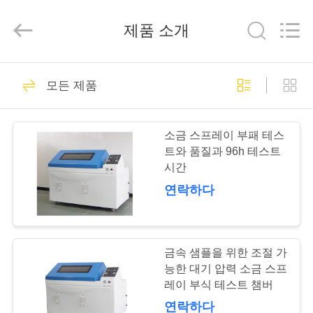
2018
-
2026
제품 소개
Xi'An
LIB
Environmental
Simulation
Industry.
집
58
All
Rights
모든 제품
Reserved.
온도 습도 챔버
제
소금 스프레이 부패 테스
품
트와 품질과 96h 테스트
시간
연락하다
우
56
리
에
금속 샘플을 위한 조절 가
습도 시험 챔버
능한 대기 압력 소금 스프
대
레이 부식 테스트 챔버
연락하다