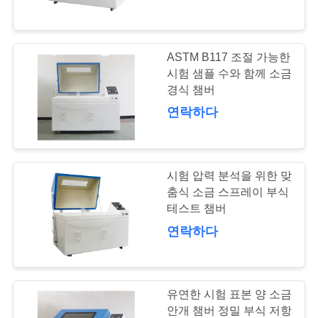
하
여
ASTM B117 조절 가능한
51
공
시험 샘플 수와 함께 소금
경식 챔버
일정한 습도 약실
장
연락하다
여
행
시험 압력 분석을 위한 맞
춤식 소금 스프레이 부식
품
테스트 챔버
45
연락하다
질
benchtop 환경 약실
관
리
유연한 시험 표본 양 소금
안개 챔버 정밀 부식 저항