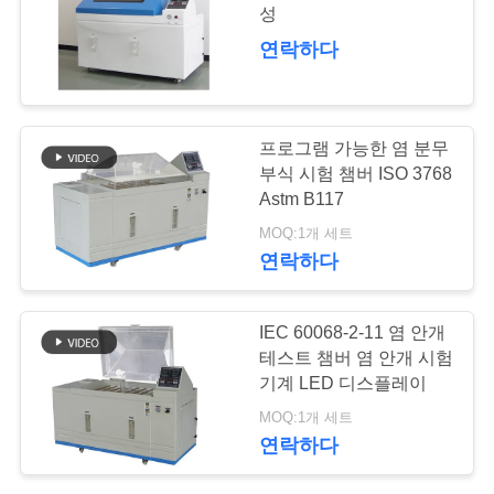
성
연
연락하다
39
락
주
열 순환 약실
프로그램 가능한 염 분무
세
부식 시험 챔버 ISO 3768
Astm B117
요
MOQ:1개 세트
연락하다
뉴
9
IEC 60068-2-11 염 안개
스
테스트 챔버 염 안개 시험
열충격 챔버
기계 LED 디스플레이
인
MOQ:1개 세트
연락하다
용