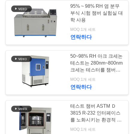
문
95% ~ 98% RH 염 분무
부식 시험 챔버 실험실 대
을
10
학 사용
요
MOQ:1개 세트
온도 테스트 챔버
연락하다
구
하
50~98% RH 아크 크세논
세
테스트는 280nm~800nm
크세논 테스터를 챔버에
요
수용합니다
84
MOQ:1개 세트
연락하다
소금 스프레이 부식
사
테스트 챔버
테스트 챔버 ASTM Ｄ
이
3815 R-232 인터페이스
트
를 노화시키는 환경적 크
세논
MOQ:1개 세트
맵