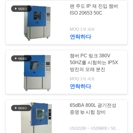
문
팬 주도 IP 재 진입 챔버
ISO 20653 50C
을
10
요
MOQ:1개 세트
온도 테스트 챔버
연락하다
구
하
챔버 PC 링크 380V
세
50HZ를 시험하는 IP5X
방진의 모래 분진
요
84
MOQ:1개 세트
연락하다
소금 스프레이 부식
사
테스트 챔버
65dBA 800L 광기전성
이
증명 Ip 시험 장비
트
USD2290 ~ USD9800 / SET MOQ:1 세트
맵