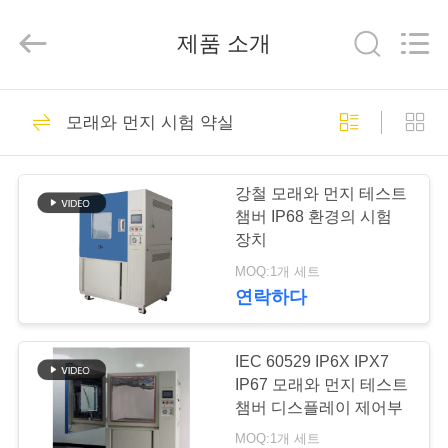
2018
-
2026
제품 소개
Xi'An
LIB
Environmental
Simulation
Industry.
집
58
All
Rights
모래와 먼지 시험 약실
Reserved.
온도 습도 챔버
제
강철 모래와 먼지 테스트
품
챔버 IP68 환경의 시험
장치
MOQ:1개 세트
우
연락하다
56
리
에
IEC 60529 IP6X IPX7
습도 시험 챔버
IP67 모래와 먼지 테스트
대
챔버 디스플레이 제어부
MOQ:1개 세트