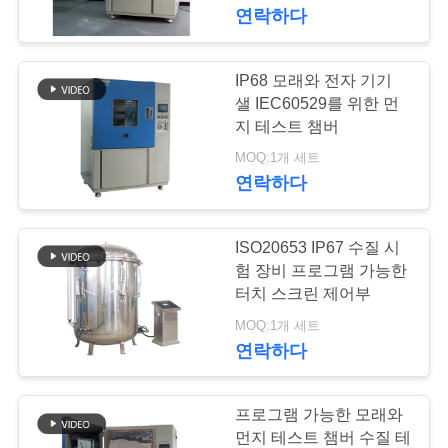
하
연락하다
여
IP68 모래와 전자 기기
51
공
샐 IEC60529를 위한 먼
지 테스트 챔버
일정한 습도 약실
장
MOQ:1개 세트
연락하다
여
행
ISO20653 IP67 수질 시
험 장비 프로그램 가능한
품
터치 스크린 제어부
45
MOQ:1개 세트
질
연락하다
benchtop 환경 약실
관
리
프로그램 가능한 모래와
먼지 테스트 챔버 수질 테