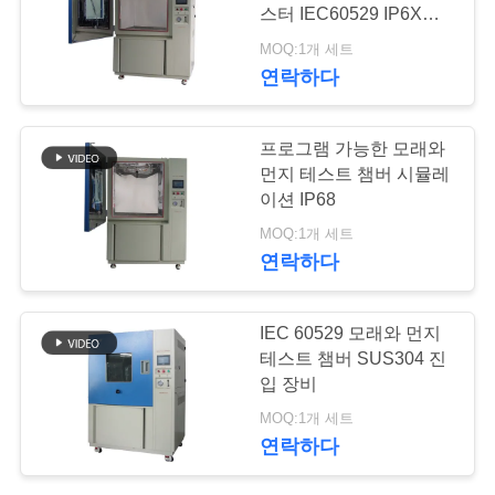
스터 IEC60529 IP6X
연
IP68
MOQ:1개 세트
39
연락하다
락
주
열 순환 약실
프로그램 가능한 모래와
세
먼지 테스트 챔버 시뮬레
이션 IP68
요
MOQ:1개 세트
연락하다
뉴
9
IEC 60529 모래와 먼지
스
테스트 챔버 SUS304 진
열충격 챔버
입 장비
인
MOQ:1개 세트
연락하다
용