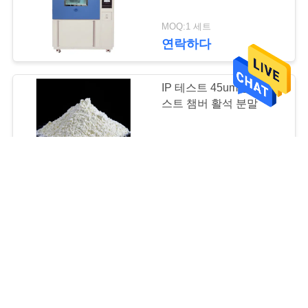
67
MOQ:1 세트
모래와 먼지 시험 약
연락하다
실
IP 테스트 45um 먼지 테
스트 챔버 활석 분말
MOQ:5개의 부대
101
연락하다
물분사 시험 약실
MIL STD 810 날리는 모
래 및 먼지 테스트 챔버
1000L
MOQ:1개 세트
연락하다
34