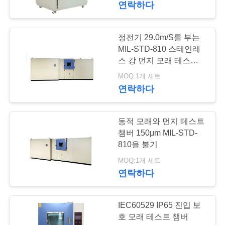
연락하다
56
PRIVACY
정전기 29.0m/S를 부는
크 세 논 테스트 챔버
POLICY
MIL-STD-810 스테인레
스 강 먼지 모래 테스트
챔버
MOQ:1개 세트
연락하다
동적 모래와 먼지 테스트
54
챔버 150μm MIL-STD-
810을 불기
UV 내후 시험 약실
MOQ:1개 세트
연락하다
IEC60529 IP65 진입 보
호 모래 테스트 챔버