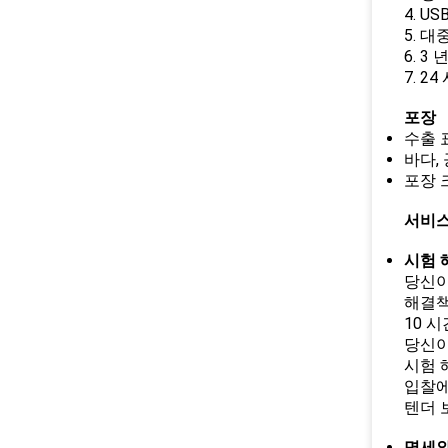
4. 
5. 
6. 3
7. 2
포장
수출 
바다,
포장 크
서비
시험 
당신이
해결책
10 
당신이
시험 
입찰에
텐더 
명세와