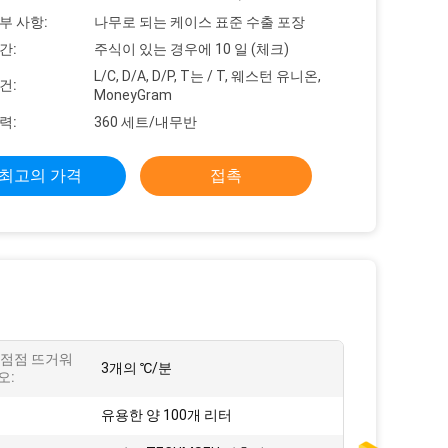
부 사항:
나무로 되는 케이스 표준 수출 포장
간:
주식이 있는 경우에 10 일 (체크)
L/C, D/A, D/P, T는 / T, 웨스턴 유니온,
건:
MoneyGram
력:
360 세트/내무반
최고의 가격
접촉
 점점 뜨거워
3개의 ℃/분
오:
:
유용한 양 100개 리터