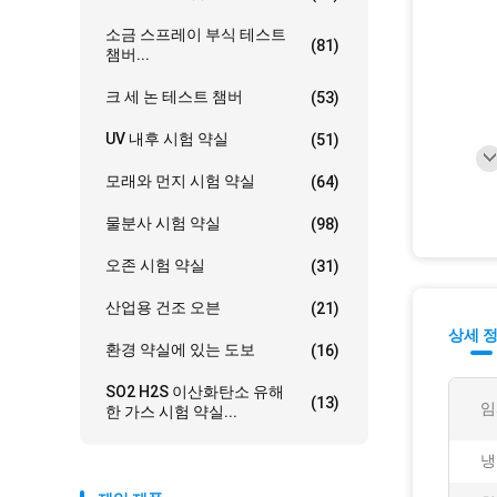
소금 스프레이 부식 테스트
(81)
챔버...
크 세 논 테스트 챔버
(53)
UV 내후 시험 약실
(51)
모래와 먼지 시험 약실
(64)
물분사 시험 약실
(98)
오존 시험 약실
(31)
산업용 건조 오븐
(21)
상세 
환경 약실에 있는 도보
(16)
SO2 H2S 이산화탄소 유해
(13)
임
한 가스 시험 약실...
냉