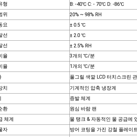
유형
B: -40℃ C: - 70℃ D: -86℃
범위
20% ~ 98% RH
동요
± 0.5 ℃
탈선
± 2.0 ℃
탈선
± 2.5% RH
비율
3개의 ℃/분
비율
1개의 ℃/분
사
풀그릴 색깔 LCD 터치스크린 관
장치
기계적인 압축 냉장계
기
증발 체계
순환
원심 바람 팬
급 체계
물 탱크 & 자동적인 물 공급에 
물자
방어 코팅을 가진 강철 플레이