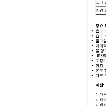
실내 
환경 
주요 
온도 
습도 
풀그릴
기계적
물 탱
USB
조정가
안전 
온도 
다른 
이점:
1. 다
2. 각
3. 