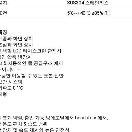
물자
SUS304 스테인리스
조건
5℃~+40 ℃ ≤85% RH
특징
조종과 화면 장치
조절과 화면 장치
 색깔 LCD 터치스크린 관제사
인 압축 냉장계
크 & 자동적인 물 공급구조 에서
와 이더네트
능한 이동할 수 있는 표본 선반
보안 시스템
정확도 0.1℃
모형
른 크기 약실, 출입 가능 방에도달에서 benchtops에서,
종 온도 편차 & 습도 범위
냉각 장치 및 습도 체계의 높은 안정성