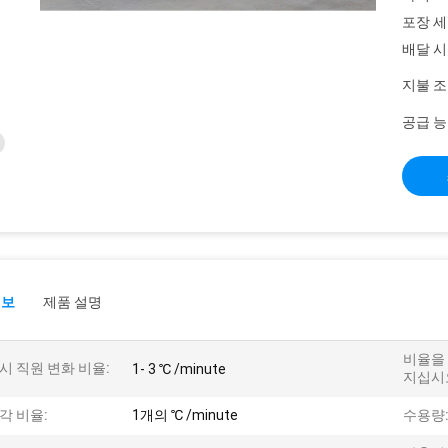
포장 세
배달 시
지불 조
공급 능
정보
제품 설명
비율을
시 직원 변화 비율:
1- 3 ℃ /minute
지십시
각 비율:
1개의 ℃ /minute
수용량