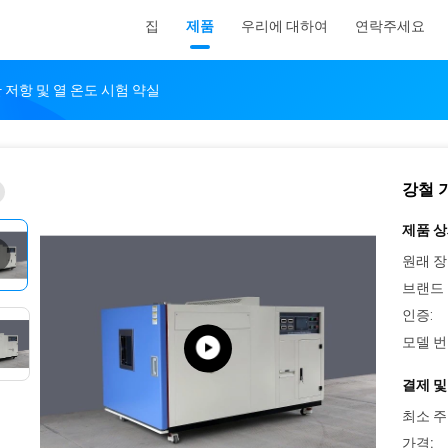
집
제품
우리에 대하여
연락주세요
찬 저항 및 열 온도 시험 약실
강철 기
제품 상
원래 장
브랜드 
인증:
모델 번
결제 및
최소 주
가격: