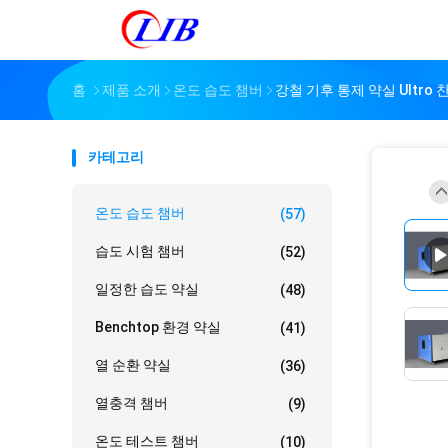
홈
제품 소개
온도 습도 챔버
강철 기후 통제 약실 Ultro 
카테고리
온도 습도 챔버
(57)
습도 시험 챔버
(52)
일정한 습도 약실
(48)
Benchtop 환경 약실
(41)
열 순환 약실
(36)
열충격 챔버
(9)
온도 테스트 챔버
(10)