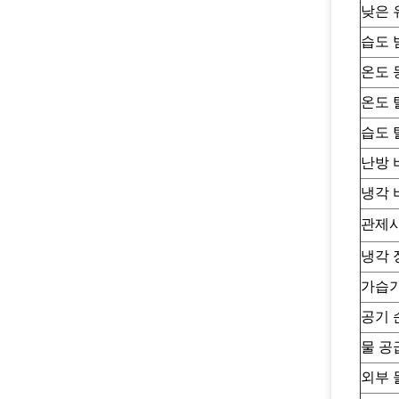
낮은 
습도 
온도 
온도 
습도 
난방 
냉각 
관제
냉각 
가습
공기 
물 공
외부 