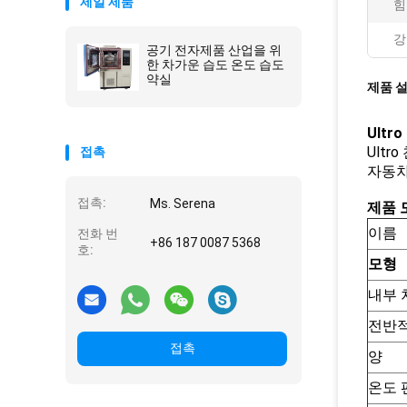
제일 제품
힘
강
공기 전자제품 산업을 위
한 차가운 습도 온도 습도
약실
제품 
Ultr
Ult
접촉
자동차
접촉:
Ms. Serena
제품 
이름
전화 번
+86 187 0087 5368
호:
모형
내부 
전반적
접촉
양
온도 