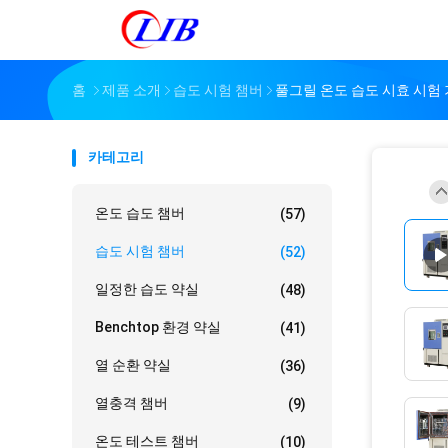
홈
제품 소개
습도 시험 챔버
풀그릴 온도 습도 시효 시험
카테고리
온도 습도 챔버
(57)
습도 시험 챔버
(52)
일정한 습도 약실
(48)
Benchtop 환경 약실
(41)
열 순환 약실
(36)
열충격 챔버
(9)
온도 테스트 챔버
(10)