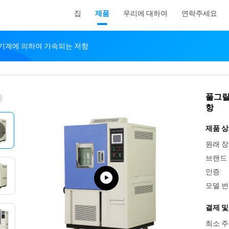
집
제품
우리에 대하여
연락주세요
 기계에 의하여 가속되는 저항
풀그릴
항
제품 상
원래 장
브랜드 
인증:
모델 번
결제 및
최소 주