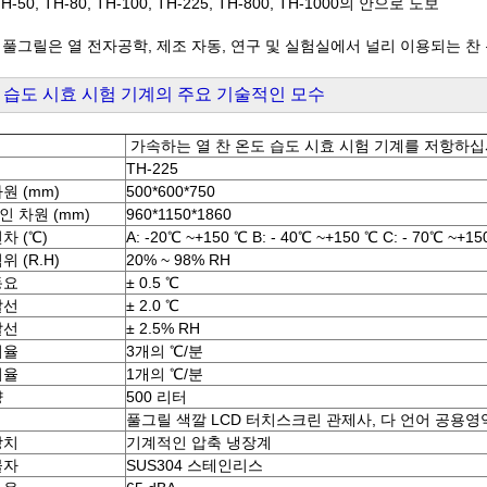
H-50, TH-80, TH-100, TH-225, TH-800, TH-1000의 안으로 도보
 풀그릴은 열 전자공학, 제조 자동, 연구 및 실험실에서 널리 이용되는 찬
 습도 시효 시험 기계의 주요 기술적인 모수
가속하는 열 찬 온도 습도 시효 시험 기계를 저항하
TH-225
원 (mm)
500*600*750
 차원 (mm)
960*1150*1860
차 (℃)
A: -20℃ ~+150 ℃ B: - 40℃ ~+150 ℃ C: - 70℃ ~+15
위 (R.H)
20% ~ 98% RH
동요
± 0.5 ℃
탈선
± 2.0 ℃
탈선
± 2.5% RH
비율
3개의 ℃/분
비율
1개의 ℃/분
양
500 리터
풀그릴 색깔 LCD 터치스크린 관제사, 다 언어 공용영역
장치
기계적인 압축 냉장계
물자
SUS304 스테인리스