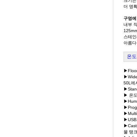
크기는 
더 명
구멍에
내부 직
125m
스테인
아름다
온도 
▶Floo
▶Wid
50L에서
▶Sta
▶ 온
▶Hum
▶Pro
▶Mul
▶US
▶Cas
물 탱크