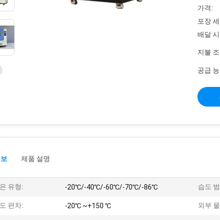
가격:
포장 세
배달 시
지불 조
공급 능
정보
제품 설명
은 유형:
습도 범
-20℃/-40℃/-60℃/-70℃/-86℃
도 편차:
외부 물
-20℃ ~+150 ℃