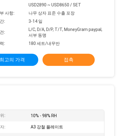
USD2890 ~ USD8650 / SET
부 사항:
나무 상자 표준 수출 포장
간:
3-14 일
L/C, D/A, D/P, T/T, MoneyGram paypal,
건:
서부 동맹
력:
180 세트/내무반
최고의 가격
접촉
위:
10% - 98% RH
자:
A3 강철 플레이트