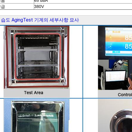
소음
65 dBA
공급
380V
 습도 AgingTest 기계의 세부사항 묘사