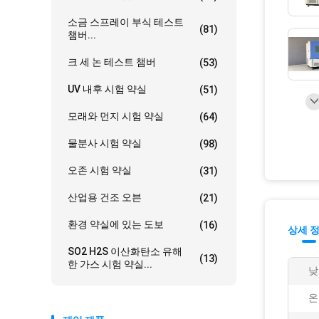
소금 스프레이 부식 테스트
(81)
챔버...
크 세 논 테스트 챔버
(53)
UV 내후 시험 약실
(51)
모래와 먼지 시험 약실
(64)
물분사 시험 약실
(98)
오존 시험 약실
(31)
산업용 건조 오븐
(21)
환경 약실에 있는 도보
(16)
상세 
SO2 H2S 이산화탄소 유해
(13)
한 가스 시험 약실...
낮
온