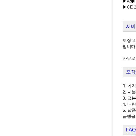
▶Adj
▶CE 
서비
보장 3
입니다
자유로운
포장
1.
가격 
2. 지불
3. 표
4. 대
5. 납
급행을 
FAQ