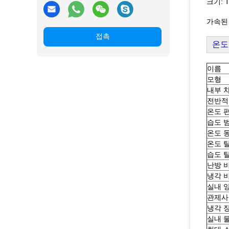
크기: T
가속된
접촉
온도
이름
모형
내부 차
전반적인
온도 편
습도 범
온도 
온도 
습도 
난방 
냉각 
실내 
관제사
냉각 
실내 