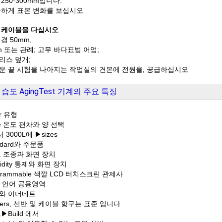
250*300mm입니다.
확하게 표본 변화를 보십시오
 케이블을 다십시오
경 50mm,
m 또는 관례; 고무 바다표범 어업;
리스 덮개;
운 끝 시험을 나아지는 작업실의 견본에 전원을, 공급하십시오
습도 AgingTest 기계의 주요 특징
r 유형
e 온도 편차와 양 선택
 3000L에 ▶sizes
ndard와 주문품
도 조종과 화면 장치
idity 통제와 화면 장치
grammable 색깔 LCD 터치스크린 관제사
ti 언어 공용영역
B와 이더네트
ters, 선반 및 케이블 항구는 표준 입니다
▶Build 에서