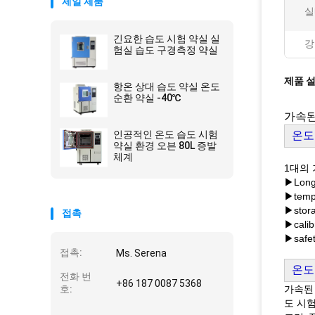
제일 제품
실
긴요한 습도 시험 약실 실
강
험실 습도 구경측정 약실
제품 
항온 상대 습도 약실 온도
순환 약실 -40℃
가속된
인공적인 온도 습도 시험
온도
약실 환경 오븐 80L 증발
체계
1대의 
▶Long
▶tem
▶stor
접촉
▶cali
▶safe
접촉:
Ms. Serena
온도
전화 번
+86 187 0087 5368
호:
가속된
도 시