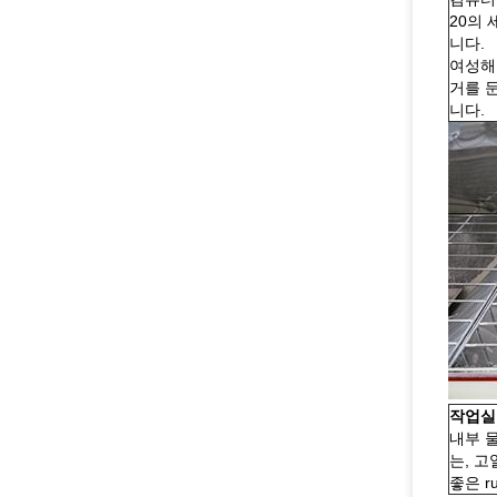
20의
니다.
여성해
거를 
니다.
작업실
내부 물
는, 
좋은 ru