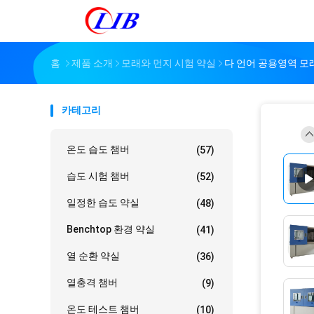
홈
제품 소개
모래와 먼지 시험 약실
다 언어 공용영역 모
카테고리
온도 습도 챔버
(57)
습도 시험 챔버
(52)
일정한 습도 약실
(48)
Benchtop 환경 약실
(41)
열 순환 약실
(36)
열충격 챔버
(9)
온도 테스트 챔버
(10)