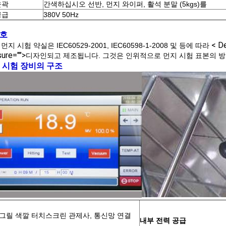
윤곽
간색하십시오 선반, 먼지 와이퍼, 활석 분말 (5kgs)를
공급
380V 50Hz
부호
< De
먼지 시험 약실은 IEC60529-2001, IEC60598-1-2008 및 등에 따라
ure="">
디자인되고 제조됩니다. 그것은 인위적으로 먼지 시험 표본의 방
 시험 장비
의 구조
 풀그릴 색깔 터치스크린 관제사, 통신망 연결
내부 전력 공급
.