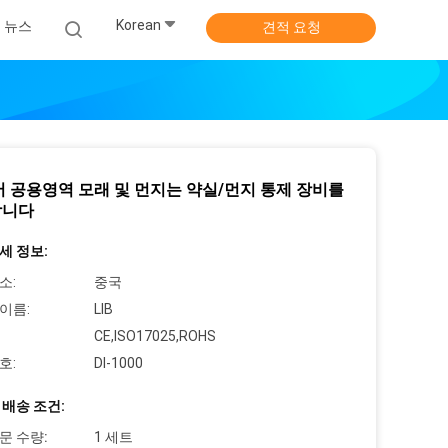
Korean
뉴스
견적 요청
어 공용영역 모래 및 먼지는 약실/먼지 통제 장비를
합니다
세 정보:
소:
중국
이름:
LIB
CE,ISO17025,ROHS
호:
DI-1000
 배송 조건:
문 수량:
1 세트