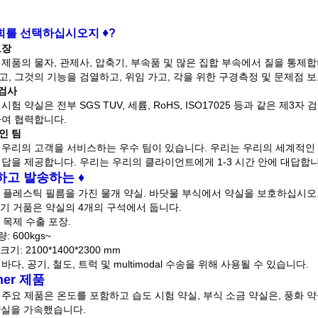
♦
희를 선택하십시오지
?
보장
제품의 물자, 관제사, 압축기, 부속품 및 많은 집합 부속에서 질을 통제합
고, 그것의 기능을 검열하고, 위임 가고, 각을 위한 구경측정 및 문제점 
 검사
시험 약실은 전부 SGS TUV, 세륨, RoHS, ISO17025 등과 같은 
하여 협력합니다.
인 팀
 우리의 고객을 서비스하는 우수 팀이 있습니다. 우리는 우리의 세계적인 
대답을 제공합니다. 우리는 우리의 클라이언트에게 1-3 시간 안에 대답합니
하고 발송하는 ♦
 플레스틱 필름을 가진 물개 약실. 바닷물 부식에서 약실을 보호하십시오
기 거품은 약실의 4개의 구석에서 둡니다.
 목제 수출 포장.
: 600kgs~
크기: 2100*1400*2300 mm
바다, 공기, 철도, 트럭 및 multimodal 수송을 위해 사용될 수 있습니다.
her 제품
주요 제품은 온도를 포함하고 습도 시험 약실, 부식 소금 약실은, 풍화 약실, IP
약실을 가속했습니다.