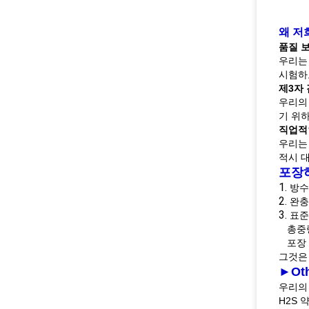
왜 저
품질 
우리는 
시험하
제3자
우리의 
기 위
직업적
우리는
적시 
포장
1.
방수
2.
완충
3.
표준
총중량
포장 
그것은 
►Ot
우리의 
H2S 