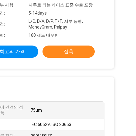
부 사항:
나무로 되는 케이스 표준 수출 포장
간:
5-14days
L/C, D/A, D/P, T/T, 서부 동맹,
건:
MoneyGram, Palpay
력:
160 세트 내무반
최고의 가격
접촉
이 간격의 정
75um
폭:
IEC 60529, ISO 20653
급 장치: