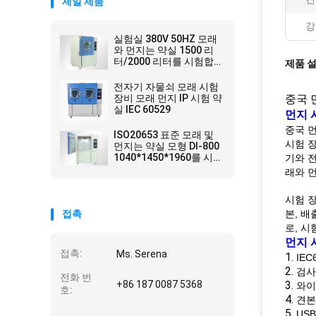
제일 제품
강
실험실 380V 50HZ 모래
와 먼지는 약실 1500 리
터/2000 리터를 시험합
제품 
니다
전자기 자물쇠 모래 시험
장비 모래 먼지 IP 시험 약
중국 먼
실 IEC 60529
먼지 
중국 먼
ISO20653 표준 모래 및
시험 장
먼지는 약실 모형 DI-800
1040*1450*1960를 시험
기와 전
합니다
래와 먼
시험 
접촉
본, 배
로, 
먼지 
접촉:
Ms. Serena
1.
IEC
2.
검사
전화 번
+86 187 0087 5368
3.
와이
호:
4.
견본
5.
US