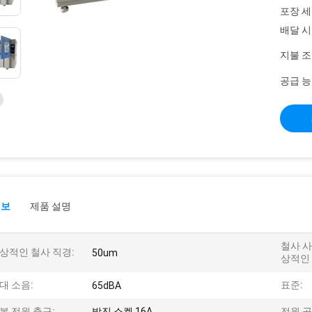
포장 세
배달 시
지불 조
공급 능
정보
제품 설명
철사 사
상적인 철사 직경:
50um
상적인 
대 소음:
표준:
65dBA
본 전원 출구:
방진 소켓 16A
전원 공