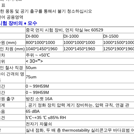
 표
한 풍동 및 공기 출구를 통해서 불기 청소하십시오
언어 공용영역
시험 장비
의 ♦ 모수
중국 먼지 시험 장비, 먼지 약실 Iec 60529
DI-800
DI-1000
DI-1500
원 (mm)
800*1000*1000
1000*1000*1000
1000*1500*100
 차원 (mm)
1040*1450*1960
1200*1450*1960
1250*1900*196
편차
주위 ~ +50℃
< 30="">
범위
인 철사 직경
50um
사이 간격의 명
75um
폭
시간
0 ~ 99H59M
시간
0 ~ 99H59M
전원 출구
방진 소켓 16A
체계
, 공기 정화 장치 압력 계기 장비하는, 압력 규칙, 연결 관
소음
65 dBA
조건
5℃~+35 ℃ ≤85% RH
전자기 자물쇠
창
실내 점화, 두 배 층 thermostability 실리콘고무 바다표범 