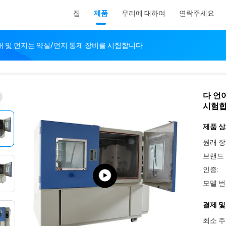
집
제품
우리에 대하여
연락주세요
래 및 먼지는 약실/먼지 통제 장비를 시험합니다
다 언
시험
제품 상
원래 장
브랜드 
인증:
모델 번
결제 및
최소 주