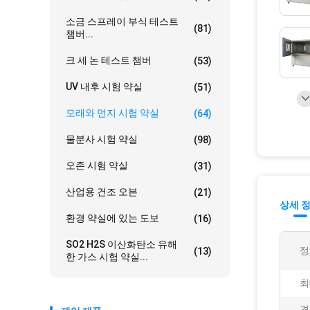
소금 스프레이 부식 테스트
(81)
챔버...
크 세 논 테스트 챔버
(53)
UV 내후 시험 약실
(51)
모래와 먼지 시험 약실
(64)
물분사 시험 약실
(98)
오존 시험 약실
(31)
산업용 건조 오븐
(21)
상세 
환경 약실에 있는 도보
(16)
SO2 H2S 이산화탄소 유해
정
(13)
한 가스 시험 약실...
최
견