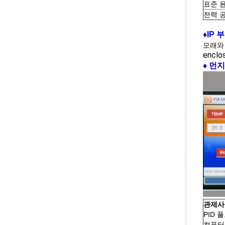
표준 
전력 
♦IP 
모래와 
enclos
♦
먼지
관제사
PID
컴퓨터