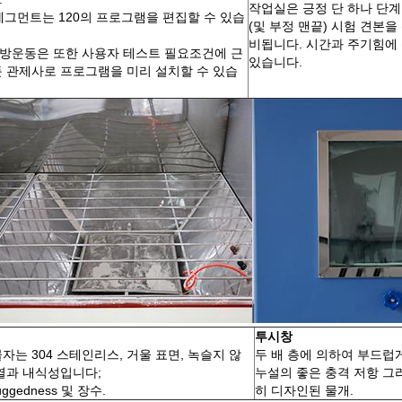
작업실은 긍정 단 하나 단계 
 세그먼트는 120의 프로그램을 편집할 수 있습
(및 부정 맨끝) 시험 견본
비됩니다. 시간과 주기힘에
방운동은 또한 사용자 테스트 필요조건에 근
있습니다.
둔 관제사로 프로그램을 미리 설치할 수 있습
투시창
자는 304 스테인리스, 거울 표면, 녹슬지 않
두 배 층에 의하여 부드럽게
고열과 내식성입니다;
누설의 좋은 충격 저항 그
ggedness 및 장수.
히 디자인된 물개.