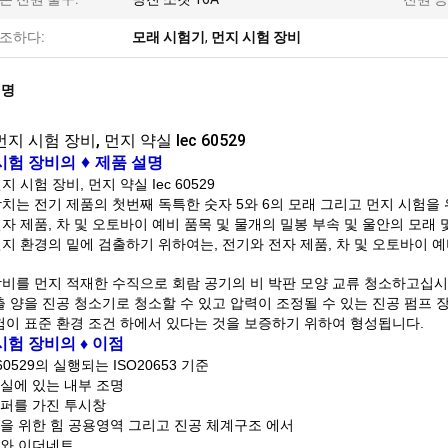
조하다:
모래 시험기
,
먼지 시험 장비
설명
지 시험 장비, 먼지 약실 Iec 60529
♦
시험 장비의
제품 설명
지 시험 장비, 먼지 약실 Iec 60529
치는 전기 제품의 첫번째 독특한 숫자 5와 6의 모래 그리고 먼지 시험을 위해
자 제품, 차 및 오토바이 예비 품목 및 물개의 밀봉 부속 및 울안의 모래
지 환경의 밑에 검출하기 위하여는, 전기와 전자 제품, 차 및 오토바이 
장비를 먼지 적재한 수직으로 회람 공기의 비 박판 모양 교류 청소하고십시오
출 양을 진공 청소기로 청소할 수 있고 압력이 조정될 수 있는 진공 펌프 
시험이 표준 환경 조건 하에서 있다는 것을 보증하기 위하여 형성됩니다.
시험 장비
의 ♦ 이점
60529의 실행되는 ISO20653 기준
실에 있는 내부 조명
퍼를 가진 투시창
을 위한 힘 공용영역 그리고 진공 체계구조 에서
B와 이더네트