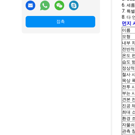
6.
세륨
7.
특별
8.
다 
접촉
먼지 
이름
모형
내부 차
전반적인
온도 
습도 
정상적
철사 
목상 
전투 
부는 
견본 
진공 
최대 
환경 
자물쇠
관측 