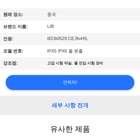
하
여
원래 장소:
중국
LIB
브랜드 이름:
공
IEC60529,CE,RoHS,
인증:
장
모델 번호:
IPX5 IPX6 물 분출
여
,
강조점:
고압 시험 약실
물 진입 시험 장비
행
연락처!
품
질
세부 사항 전개
관
유사한 제품
리