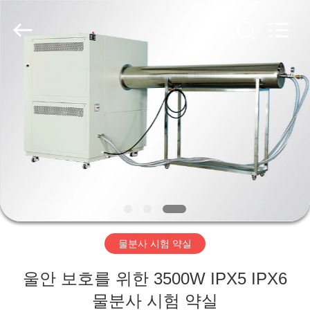
2018
-
2026
Xi'An
LIB
Environmental
Simulation
Industry.
집
All
Rights
Reserved.
제
품
우
리
물분사 시험 약실
에
울안 보호를 위한 3500W IPX5 IPX6
대
물분사 시험 약실