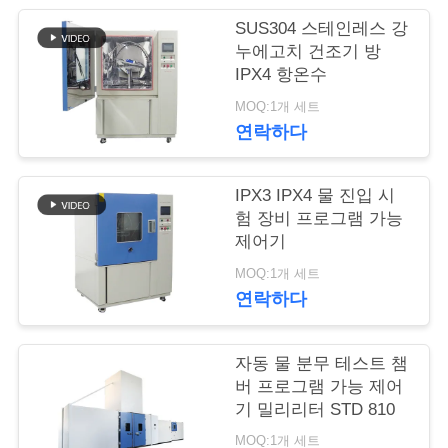
SUS304 스테인레스 강
연
누에고치 건조기 방
IPX4 항온수
락
MOQ:1개 세트
주
연락하다
세
요
IPX3 IPX4 물 진입 시
험 장비 프로그램 가능
제어기
뉴
MOQ:1개 세트
연락하다
스
자동 물 분무 테스트 챔
인
버 프로그램 가능 제어
기 밀리리터 STD 810
용
MOQ:1개 세트