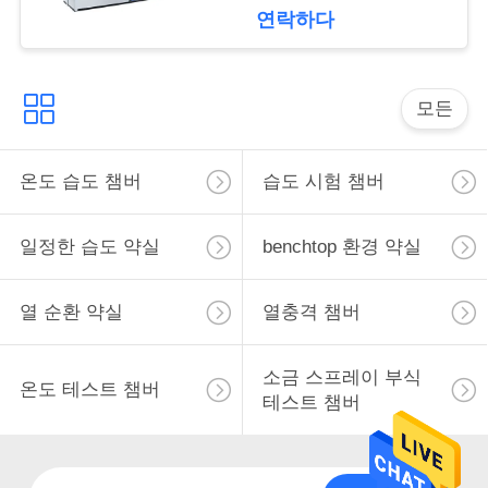
문
연락하다
을
요
모든
구
온도 습도 챔버
습도 시험 챔버
하
세
일정한 습도 약실
benchtop 환경 약실
요
열 순환 약실
열충격 챔버
사
소금 스프레이 부식
이
온도 테스트 챔버
테스트 챔버
트
맵