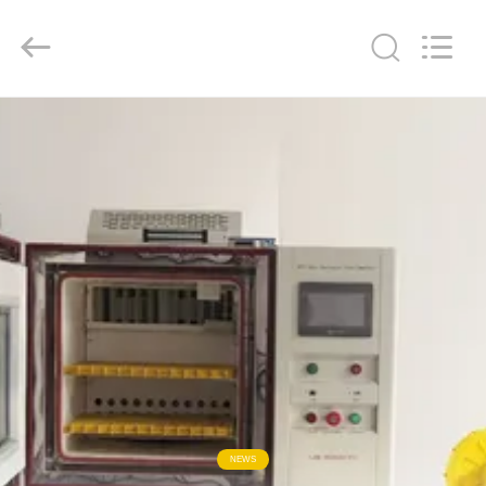
2018
-
2026
Xi'An
LIB
Environmental
Simulation
Industry.
집
All
Rights
Reserved.
제
품
우
리
에
대
NEWS