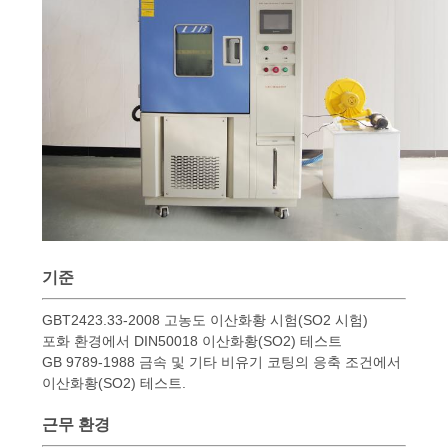
연
락
주
세
요
뉴
기준
스
GBT2423.33-2008 고농도 이산화황 시험(SO2 시험)
포화 환경에서 DIN50018 이산화황(SO2) 테스트
GB 9789-1988 금속 및 기타 비유기 코팅의 응축 조건에서
인
이산화황(SO2) 테스트.
용
근무 환경