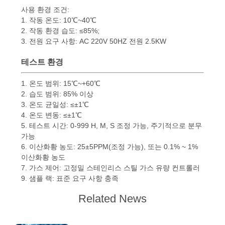
문
사용 환경 조건:
1. 작동 온도: 10℃~40℃
을
2. 작동 환경 습도: ≤85%;
3. 전원 요구 사항: AC 220V 50HZ 전원 2.5KW
요
테스트 환경
구
하
1. 온도 범위: 15℃~+60℃
2. 습도 범위: 85% 이상
세
3. 온도 균일성: ≤±1℃
4. 온도 변동: ≤±1℃
요
5. 테스트 시간: 0-999 H, M, S 조정 가능, 주기적으로 분무
가능
6. 이산화황 농도: 25±5PPM(조정 가능), 또는 0.1% ~ 1%
이산화황 농도
사
7. 가스 제어: 고정밀 스테인리스 스틸 가스 유량 컨트롤러
9. 샘플 랙: 표준 요구 사항 충족
이
Related News
트
맵