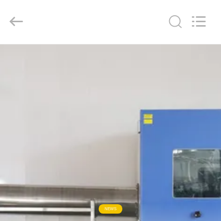
2018
-
2026
Xi'An
LIB
Environmental
Simulation
Industry.
집
All
Rights
Reserved.
제
품
우
리
에
대
NEWS