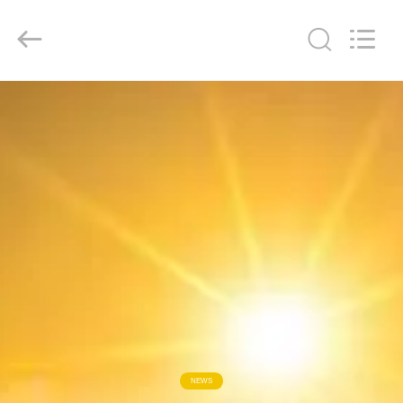
2018
-
2026
Xi'An
LIB
Environmental
Simulation
Industry.
집
All
Rights
Reserved.
제
품
우
리
에
대
NEWS